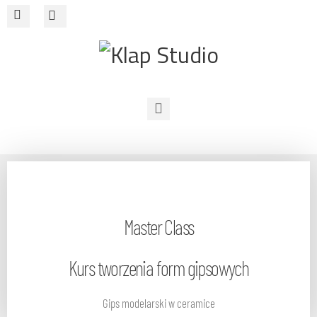
O nas
Warsztaty
Sklep
Master Class
Cowork
Kontakt
Kurs tworzenia form gipsowych
Gips modelarski w ceramice