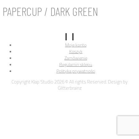
PAPERCUP / DARK GREEN
Moje konto
Koszyk
Zamówienie
Regulamin sklepu
Polityka prywatności
Copyright Klap Studio 2026 © All rights Reserved. Design by
Glitterbrainz