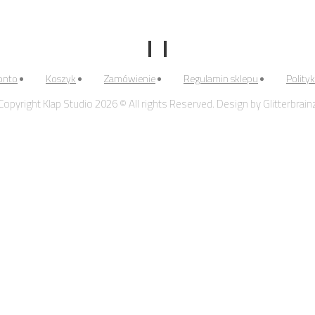
onto
Koszyk
Zamówienie
Regulamin sklepu
Polity
Copyright Klap Studio 2026 © All rights Reserved. Design by Glitterbrain