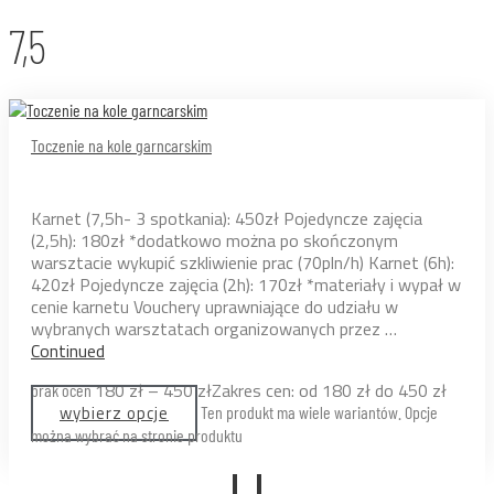
7,5
Toczenie na kole garncarskim
Karnet (7,5h- 3 spotkania): 450zł Pojedyncze zajęcia
(2,5h): 180zł *dodatkowo można po skończonym
warsztacie wykupić szkliwienie prac (70pln/h) Karnet (6h):
420zł Pojedyncze zajęcia (2h): 170zł *materiały i wypał w
cenie karnetu Vouchery uprawniające do udziału w
wybranych warsztatach organizowanych przez …
Continued
180
zł
–
450
zł
Zakres cen: od 180 zł do 450 zł
brak ocen
wybierz opcje
Ten produkt ma wiele wariantów. Opcje
można wybrać na stronie produktu