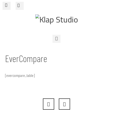
O nas
EverCompare
Warsztaty
Sklep
[evercompare_table]
Cowork
Kontakt